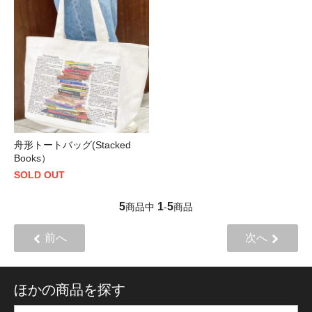
舟形トートバッグ(Stacked
Books）
SOLD OUT
5
1
5
商品中
-
商品
前へ
次へ
ほかの商品を探す