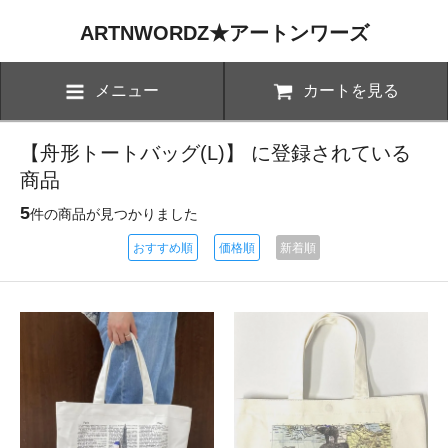
ARTNWORDZ★アートンワーズ
メニュー
カートを見る
【舟形トートバッグ(L)】 に登録されている
商品
5
件の商品が見つかりました
おすすめ順
価格順
新着順