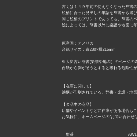
古くは１４９年前の使えなくなった辞書
絵柄に合った見出しの単語を辞書から選
同じ絵柄のプリントであっても、辞書の
絵によっては、辞書以外に楽譜や地図に
原産国：アメリカ
台紙サイズ：縦280×横216mm
※大変古い辞書(楽譜や地図）のページの
台紙から剥がそうとすると破れる危険性
【在庫に関して】
絵柄が印刷されている、辞書・楽譜・地
【欠品中の商品】
店舗やイベントなどに在庫がある場合も
お気軽に、ホームページの”お問い合わせ
型番
AW1