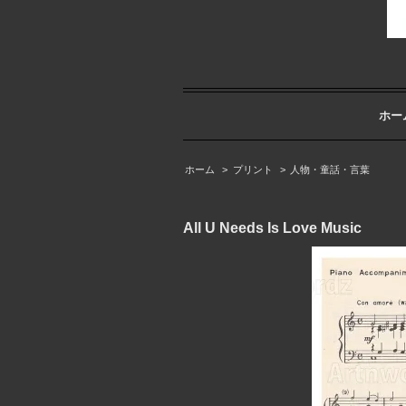
ホー
ホーム
>
プリント
>
人物・童話・言葉
All U Needs Is Love Music