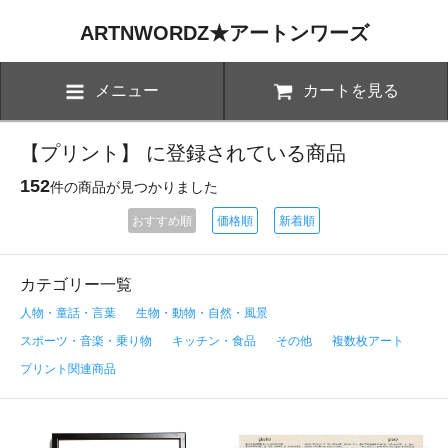
ARTNWORDZ★アートンワーズ
メニュー
カートを見る
【プリント】 に登録されている商品
152
件の商品が見つかりました
おすすめ順
価格順
新着順
カテゴリー一覧
人物・童話・言葉
生物・動物・自然・風景
スポーツ・音楽・乗り物
キッチン・食品
その他
複数枚アート
プリント関連商品