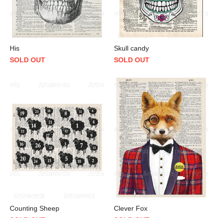
His
Skull candy
SOLD OUT
SOLD OUT
Counting Sheep
Clever Fox