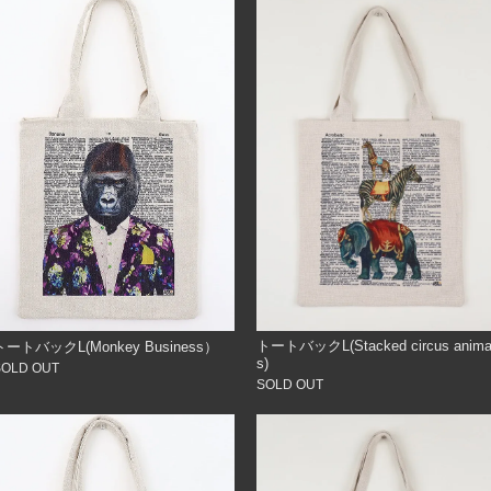
トートバックL(Stacked circus anima
トートバックL(Monkey Business）
s)
SOLD OUT
SOLD OUT