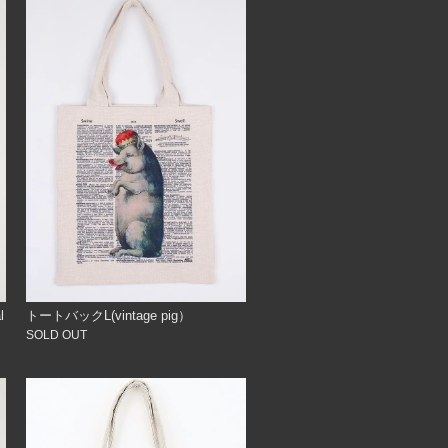
l
トートバックL(vintage pig）
SOLD OUT