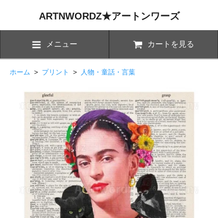
ARTNWORDZ★アートンワーズ
メニュー
カートを見る
ホーム
>
プリント
>
人物・童話・言葉