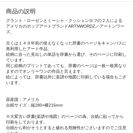
商品の説明
グラント・ローゼンとミーシャ・クッシェンホフの２人による
アメリカのポップアートブランドARTNWORDZ／アートンワー
ズ。
古くは１４９年前の使えなくなった辞書のページをキャンバスに
再利用したアート作品。
絵柄に合った見出しの単語を辞書から選び、そのページに印刷し
ています。
同じ絵柄のプリントであっても、辞書のページは一枚一枚異なり
ますのでオンリーワンの作品と言えます。
絵によっては、辞書以外に楽譜や地図に印刷している場合もござ
います。
原産国：アメリカ
台紙サイズ：縦280×横216mm
※大変古い辞書(楽譜や地図）のページの為、台紙に貼ってから
印刷をしております。
台紙から剥がそうとすると破れる危険性がございますのでご注意