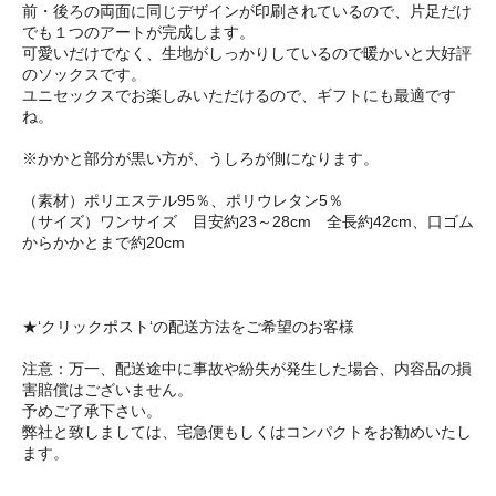
前・後ろの両面に同じデザインが印刷されているので、片足だけ
でも１つのアートが完成します。
可愛いだけでなく、生地がしっかりしているので暖かいと大好評
のソックスです。
ユニセックスでお楽しみいただけるので、ギフトにも最適です
ね。
※かかと部分が黒い方が、うしろが側になります。
（素材）ポリエステル95％、ポリウレタン5％
（サイズ）ワンサイズ 目安約23～28cm 全長約42cm、口ゴム
からかかとまで約20cm
★‘クリックポスト‘の配送方法をご希望のお客様
注意：万一、配送途中に事故や紛失が発生した場合、内容品の損
害賠償はございません。
予めご了承下さい。
弊社と致しましては、宅急便もしくはコンパクトをお勧めいたし
ます。