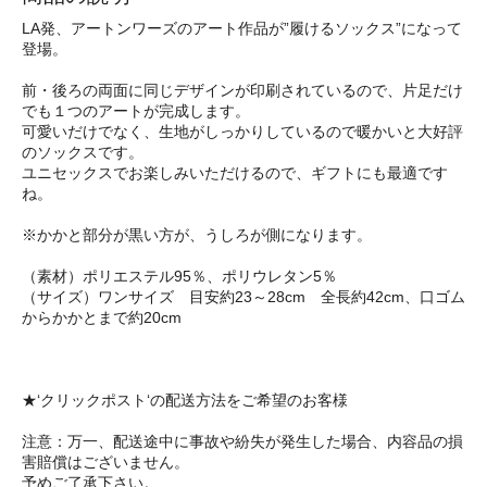
LA発、アートンワーズのアート作品が”履けるソックス”になって
登場。
前・後ろの両面に同じデザインが印刷されているので、片足だけ
でも１つのアートが完成します。
可愛いだけでなく、生地がしっかりしているので暖かいと大好評
のソックスです。
ユニセックスでお楽しみいただけるので、ギフトにも最適です
ね。
※かかと部分が黒い方が、うしろが側になります。
（素材）ポリエステル95％、ポリウレタン5％
（サイズ）ワンサイズ 目安約23～28cm 全長約42cm、口ゴム
からかかとまで約20cm
★‘クリックポスト‘の配送方法をご希望のお客様
注意：万一、配送途中に事故や紛失が発生した場合、内容品の損
害賠償はございません。
予めご了承下さい。