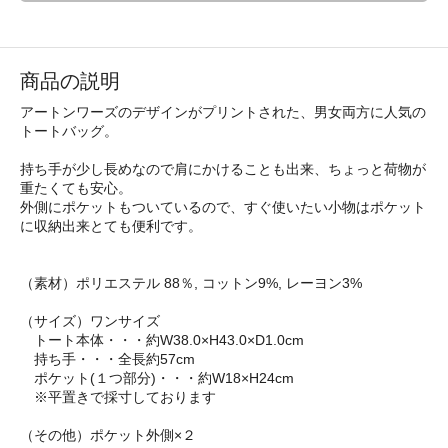
商品の説明
アートンワーズのデザインがプリントされた、男女両方に人気の
トートバッグ。
持ち手が少し長めなので肩にかけることも出来、ちょっと荷物が
重たくても安心。
外側にポケットもついているので、すぐ使いたい小物はポケット
に収納出来とても便利です。
（素材）ポリエステル 88％, コットン9%, レーヨン3%
（サイズ）ワンサイズ
トート本体・・・約W38.0×H43.0×D1.0cm
持ち手・・・全長約57cm
ポケット(１つ部分)・・・約W18×H24cm
※平置きで採寸しております
（その他）ポケット外側×２