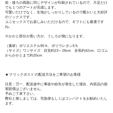
前・後ろの両面に同じデザインが印刷されているので、片足だけ
でも１つのアートが完成します。
可愛いだけでなく、生地がしっかりしているので暖かいと大好評
のソックスです。
ユニセックスでお楽しみいただけるので、ギフトにも最適です
ね。
※かかと部分が黒い方が、うしろが側になります。
（素材）ポリエステル95％、ポリウレタン5％
（サイズ）ワンサイズ 目安約23～28cm 全長約42cm、口ゴム
からかかとまで約20cm
★‘クリックポスト‘の配送方法をご希望のお客様
注意：万一、配送途中に事故や紛失が発生した場合、内容品の損
害賠償はございません。
予めご了承下さい。
弊社と致しましては、宅急便もしくはコンパクトをお勧めいたし
ます。