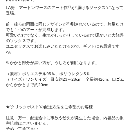
LA発、アートンワーズのアート作品が”履けるソックス”になって
登場。
前・後ろの両面に同じデザインが印刷されているので、片足だけ
でも１つのアートが完成します。
可愛いだけでなく、生地がしっかりしているので暖かいと大好評
のソックスです。
ユニセックスでお楽しみいただけるので、ギフトにも最適です
ね。
※かかと部分が黒い方が、うしろが側になります。
（素材）ポリエステル95％、ポリウレタン5％
（サイズ）ワンサイズ 目安約23～28cm 全長約42cm、口ゴム
からかかとまで約20cm
★‘クリックポスト‘の配送方法をご希望のお客様
注意：万一、配送途中に事故や紛失が発生した場合、内容品の損
害賠償はございません。
予めご了承下さい。