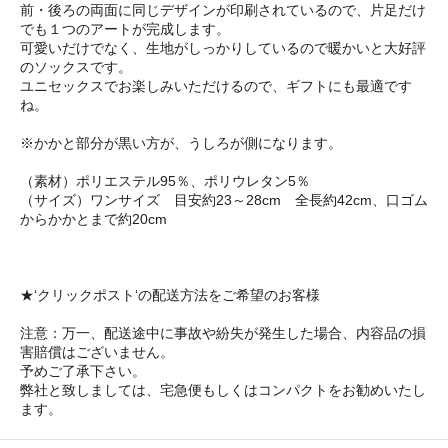
前・後ろの両面に同じデザインが印刷されているので、片足だけ
でも１つのアートが完成します。
可愛いだけでなく、生地がしっかりしているので暖かいと大好評
のソックスです。
ユニセックスでお楽しみいただけるので、ギフトにも最適です
ね。
※かかと部分が黒い方が、うしろが側になります。
（素材）ポリエステル95％、ポリウレタン5％
（サイズ）ワンサイズ 目安約23～28cm 全長約42cm、口ゴム
からかかとまで約20cm
★‘クリックポスト‘の配送方法をご希望のお客様
注意：万一、配送途中に事故や紛失が発生した場合、内容品の損
害賠償はございません。
予めご了承下さい。
弊社と致しましては、宅急便もしくはコンパクトをお勧めいたし
ます。