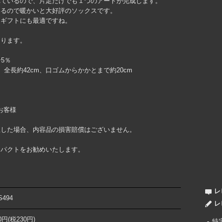
れているので、片足だけでも１つのアートが完成します。
いるので暖かいと大好評のソックスです。
、ギフトにも最適ですね。
なります。
5％
 全長約42cm、口ゴムからかかとまで約20cm
お客様
生した場合、内容品の損害賠償はございません。
ンパクトをお勧めいたします。
レ
S494
レ
30円(税230円)
特