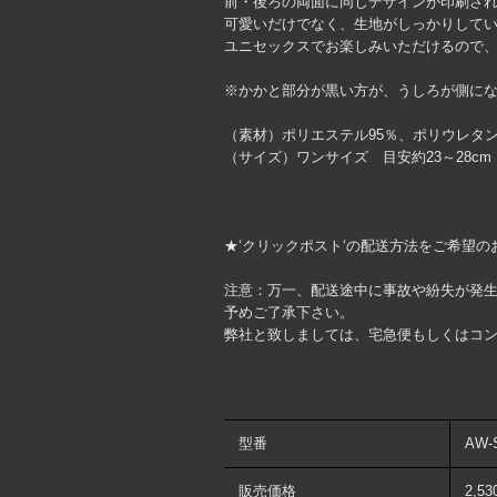
前・後ろの両面に同じデザインが印刷さ
可愛いだけでなく、生地がしっかりして
ユニセックスでお楽しみいただけるので
※かかと部分が黒い方が、うしろが側に
（素材）ポリエステル95％、ポリウレタン
（サイズ）ワンサイズ 目安約23～28cm
★‘クリックポスト‘の配送方法をご希望の
注意：万一、配送途中に事故や紛失が発
予めご了承下さい。
弊社と致しましては、宅急便もしくはコ
型番
AW-
販売価格
2,5